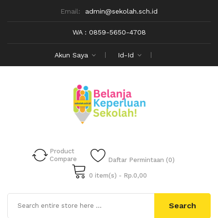
Email:
admin@sekolah.sch.id
WA : 0859-5650-4708
Akun Saya
Id-Id
Product
Compare
Daftar Permintaan (0)
0 item(s) - Rp.0,00
Search