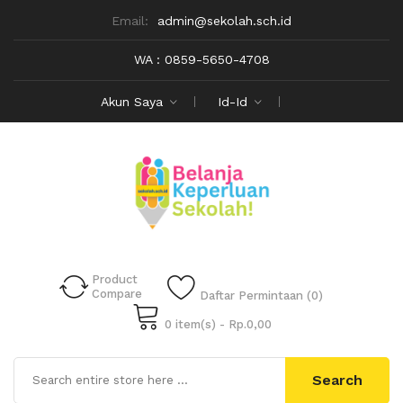
Email:
admin@sekolah.sch.id
WA : 0859-5650-4708
Akun Saya
Id-Id
Product
Compare
Daftar Permintaan (0)
0 item(s) - Rp.0,00
Search